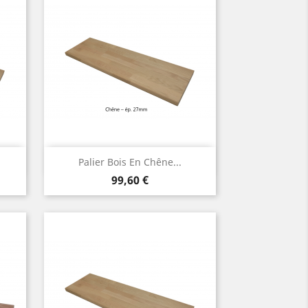
Aperçu rapide

Palier Bois En Chêne...
Prix
99,60 €