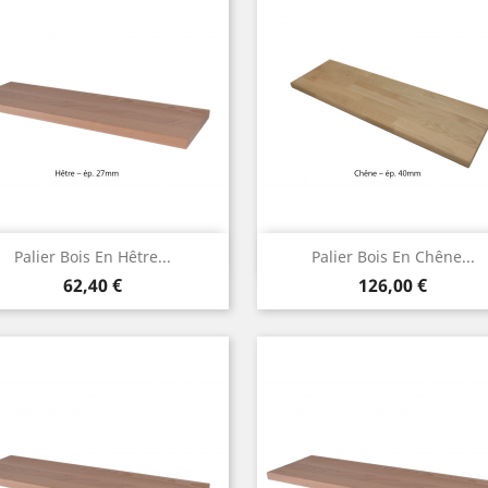
Aperçu rapide
Aperçu rapide


Palier Bois En Hêtre...
Palier Bois En Chêne...
Prix
Prix
62,40 €
126,00 €