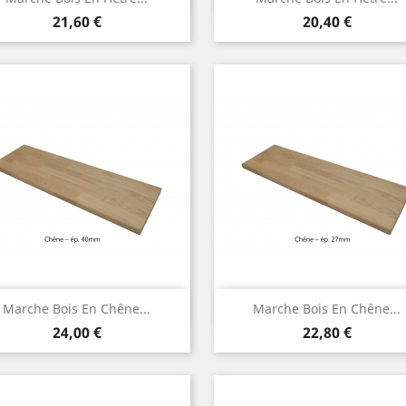
Prix
Prix
21,60 €
20,40 €
Aperçu rapide
Aperçu rapide


Marche Bois En Chêne...
Marche Bois En Chêne...
Prix
Prix
24,00 €
22,80 €