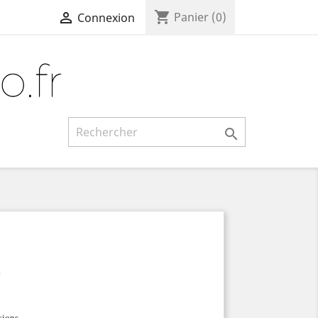
shopping_cart

Panier
(0)
Connexion

.
sions.