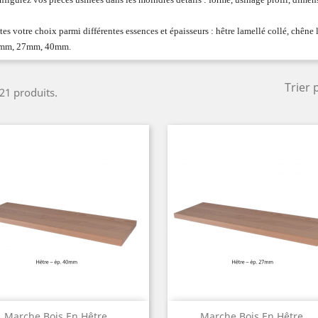
tes votre choix parmi différentes essences et épaisseurs : hêtre lamellé collé, chêne 
mm, 27mm, 40mm.
Trier 
 21 produits.
Aperçu rapide
Aperçu rapide


Marche Bois En Hêtre...
Marche Bois En Hêtre...