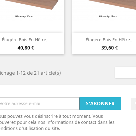
Aperçu rapide
Aperçu rapide


Étagère Bois En Hêtre...
Étagère Bois En Hêtre...
Prix
Prix
40,80 €
39,60 €
ichage 1-12 de 21 article(s)
ous pouvez vous désinscrire à tout moment. Vous
ouverez pour cela nos informations de contact dans les
nditions d'utilisation du site.