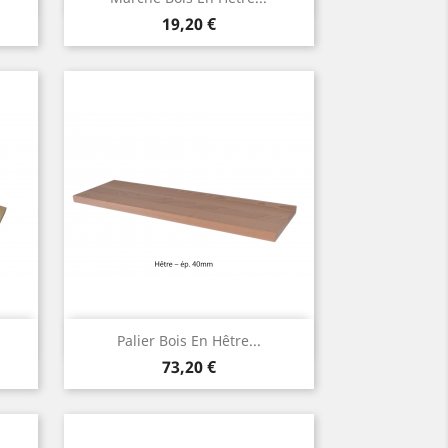
Prix
19,20 €
Aperçu rapide

Palier Bois En Hêtre...
Prix
73,20 €