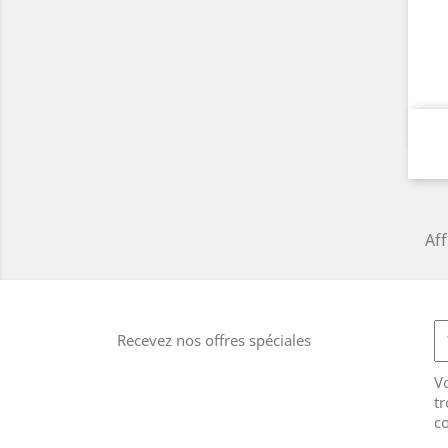
Aff
Recevez nos offres spéciales
V
tr
co