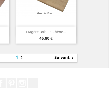
Aperçu rapide

Étagère Bois En Chêne...
Prix
46,80 €
1
Suivant
2

Facebook
Pinterest
Instagram
LinkedIn