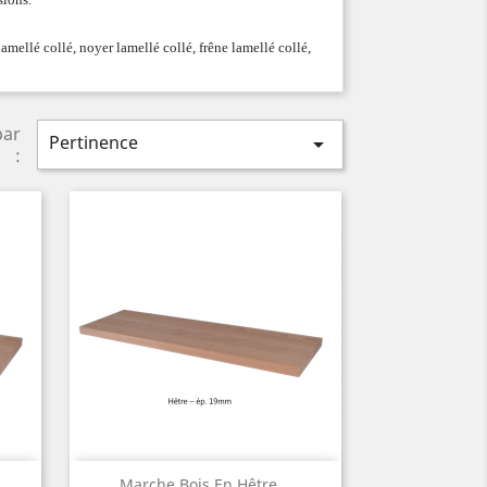
lamellé collé, noyer lamellé collé, frêne lamellé collé,
par
Pertinence

:
Aperçu rapide

Marche Bois En Hêtre...