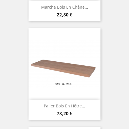
Marche Bois En Chêne...
Prix
22,80 €
Palier Bois En Hêtre...
Prix
73,20 €