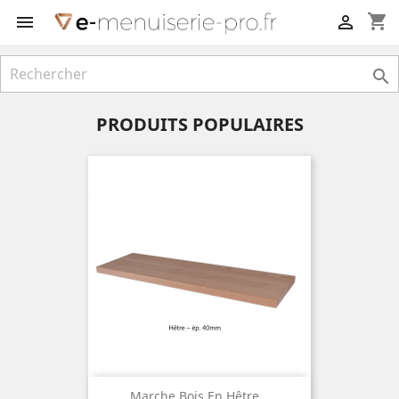
shopping_cart



PRODUITS POPULAIRES
Marche Bois En Hêtre...